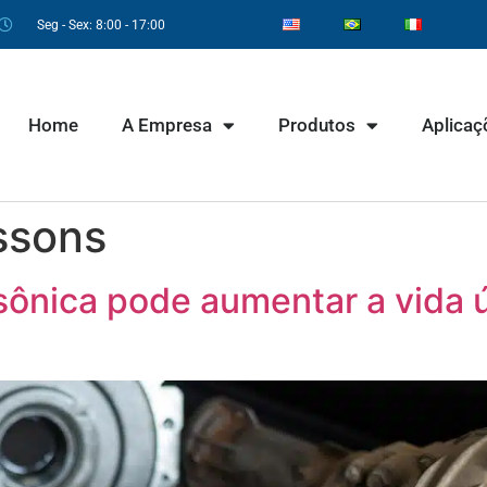
Seg - Sex: 8:00 - 17:00
Home
A Empresa
Produtos
Aplicaç
ssons
ônica pode aumentar a vida ú