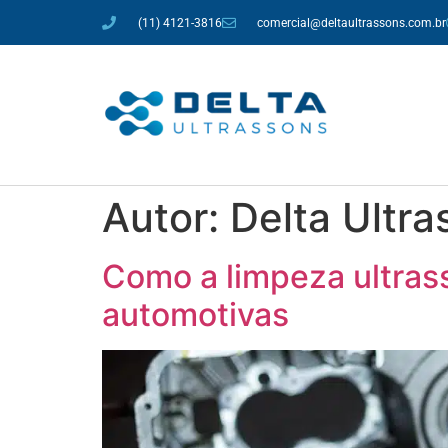
(11) 4121-3816
comercial@deltaultrassons.com.br
Autor:
Delta Ultra
Como a limpeza ultrass
automotivas